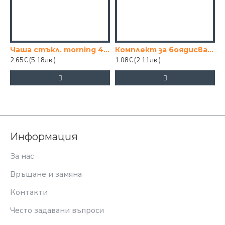
Чаша стъкл. morning 400ml
Комплект за боядисване – валяк + 3 броя ролки
2.65€
(5.18лв.)
1.08€
(2.11лв.)
Информация
За нас
Връщане и замяна
Контакти
Често задавани въпроси