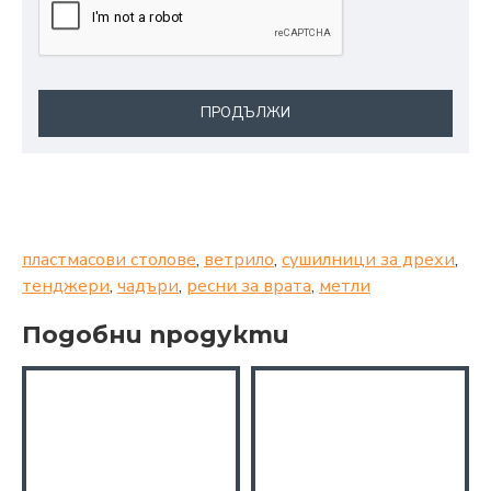
ПРОДЪЛЖИ
пластмасови столове
,
ветрило
,
сушилници за дрехи
,
тенджери
,
чадъри
,
ресни за врата
,
метли
Подобни продукти