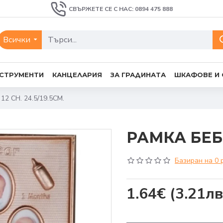
СВЪРЖЕТЕ СЕ С НАС: 0894 475 888
Всички
СТРУМЕНТИ
КАНЦЕЛАРИЯ
ЗА ГРАДИНАТА
ШКАФОВЕ И
2 СН. 24.5/19.5СМ.
РАМКА БЕБЕ 
Базиран на 0 
1.64€
(3.21лв