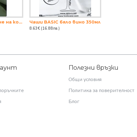
Четки за боядисване на коса 3бр.
Чаши BASIC бяло вино 350мл
8.63€
(16.88лв.)
каунт
Полезни връзки
Общи условия
поръчките
Политика за поверителност
я
Блог