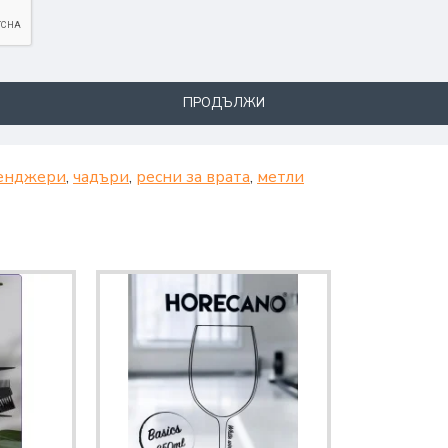
ПРОДЪЛЖИ
енджери
,
чадъри
,
ресни за врата
,
метли