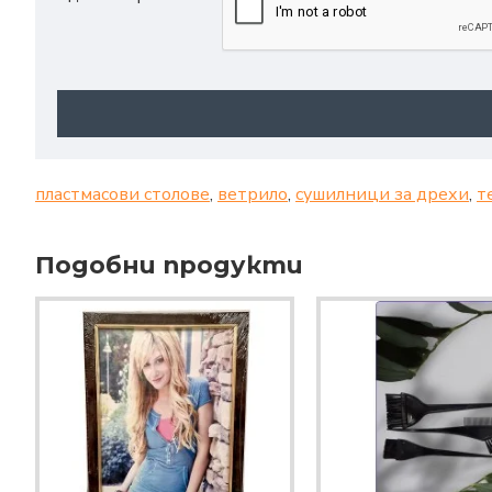
пластмасови столове
,
ветрило
,
сушилници за дрехи
,
т
Подобни продукти