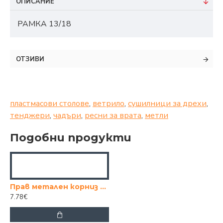
ОПИСАНИЕ
РАМКА 13/18
ОТЗИВИ
пластмасови столове
,
ветрило
,
сушилници за дрехи
,
тенджери
,
чадъри
,
ресни за врата
,
метли
Подобни продукти
Прав метален корниз за баня
7.78€