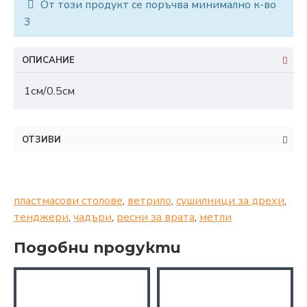
От този продукт се поръчва минимално к-во
3
ОПИСАНИЕ
1см/0.5см
ОТЗИВИ
пластмасови столове
,
ветрило
,
сушилници за дрехи
,
тенджери
,
чадъри
,
ресни за врата
,
метли
Подобни продукти