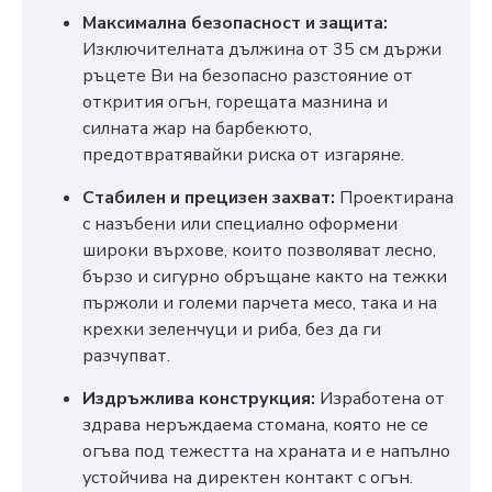
Максимална безопасност и защита:
Изключителната дължина от 35 см държи
ръцете Ви на безопасно разстояние от
открития огън, горещата мазнина и
силната жар на барбекюто,
предотвратявайки риска от изгаряне.
Стабилен и прецизен захват:
Проектирана
с назъбени или специално оформени
широки върхове, които позволяват лесно,
бързо и сигурно обръщане както на тежки
пържоли и големи парчета месо, така и на
крехки зеленчуци и риба, без да ги
разчупват.
Издръжлива конструкция:
Изработена от
здрава неръждаема стомана, която не се
огъва под тежестта на храната и е напълно
устойчива на директен контакт с огън.