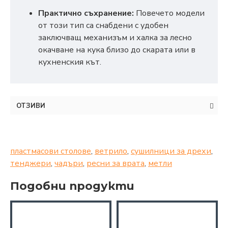
Практично съхранение:
Повечето модели
от този тип са снабдени с удобен
заключващ механизъм и халка за лесно
окачване на кука близо до скарата или в
кухненския кът.
ОТЗИВИ
пластмасови столове
,
ветрило
,
сушилници за дрехи
,
тенджери
,
чадъри
,
ресни за врата
,
метли
Подобни продукти