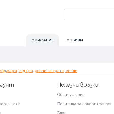
ОПИСАНИЕ
ОТЗИВИ
енджери
,
чадъри
,
ресни за врата
,
метли
каунт
Полезни връзки
Общи условия
поръчките
Политика за поверителност
я
Блог