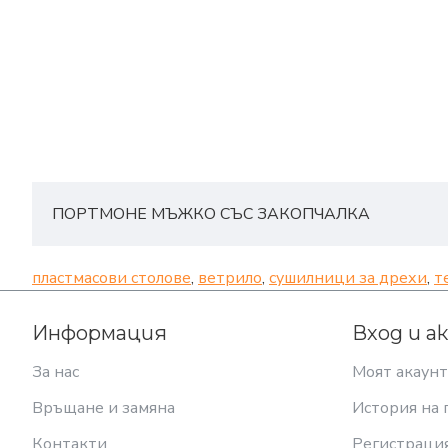
ПОРТМОНЕ МЪЖКО СЪС ЗАКОПЧАЛКА
пластмасови столове
,
ветрило
,
сушилници за дрехи
,
т
Информация
Вход и а
За нас
Моят акаунт
Връщане и замяна
История на 
Контакти
Регистраци