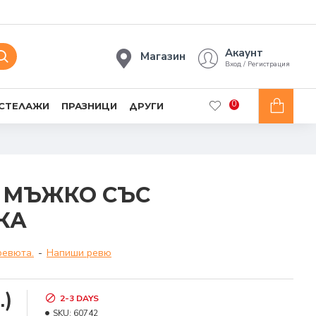
Акаунт
Магазин
Вход / Регистрация
0
 СТЕЛАЖИ
ПРАЗНИЦИ
ДРУГИ
 МЪЖКО СЪС
КА
ревюта.
-
Напиши ревю
.)
2-3 DAYS
SKU:
60742