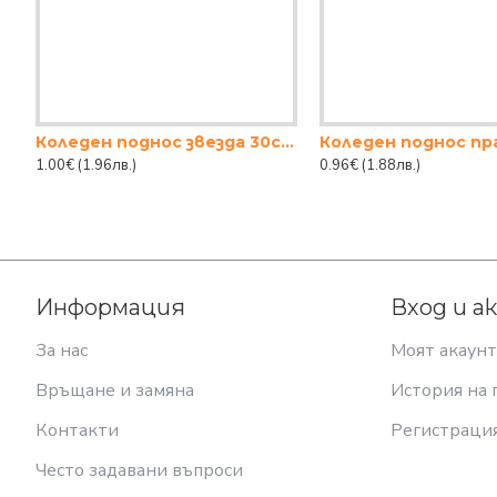
Коледен поднос звезда 30см. ПВЦ
1.00€
(1.96лв.)
0.96€
(1.88лв.)
Информация
Вход и а
За нас
Моят акаунт
Връщане и замяна
История на 
Контакти
Регистраци
Често задавани въпроси