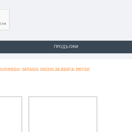
ПРОДЪЛЖИ
енджери
,
чадъри
,
ресни за врата
,
метли