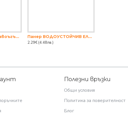
Коледен поднос правоъгълен 33/22см. ПВЦ
Панер ВОДОУСТОЙЧИВ ЕЛИПСА КАФЯВ(21*16*7)
2.29€
(4.48лв.)
каунт
Полезни връзки
Общи условия
поръчките
Политика за поверителност
я
Блог