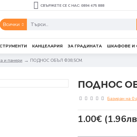
СВЪРЖЕТЕ СЕ С НАС: 0894 475 888
Всички
СТРУМЕНТИ
КАНЦЕЛАРИЯ
ЗА ГРАДИНАТА
ШКАФОВЕ И
а и панери
ПОДНОС ОБЪЛ Ф38,5СМ.
ПОДНОС ОБ
Базиран на 0 
1.00€
(1.96лв