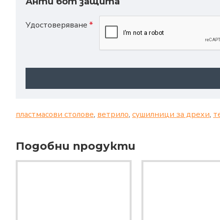
Анти бот защита
Удостоверяване
пластмасови столове
,
ветрило
,
сушилници за дрехи
,
т
Подобни продукти