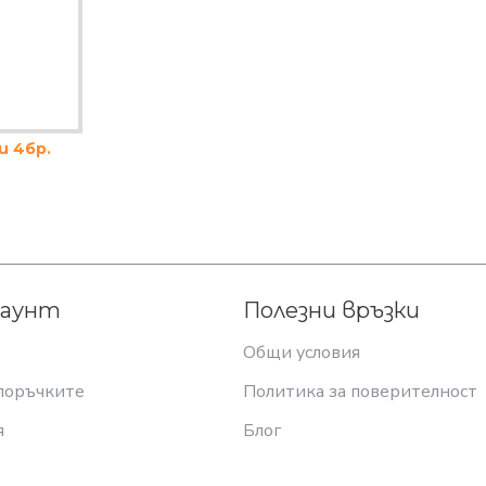
и 4бр.
каунт
Полезни връзки
Общи условия
поръчките
Политика за поверителност
я
Блог