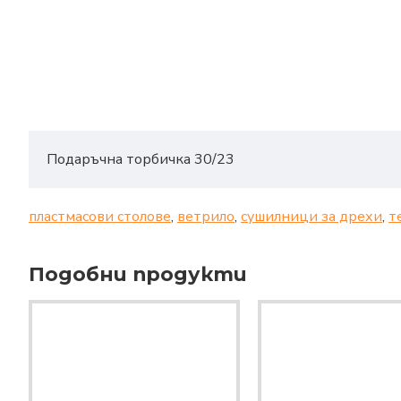
Подаръчна торбичка 30/23
пластмасови столове
,
ветрило
,
сушилници за дрехи
,
т
Подобни продукти