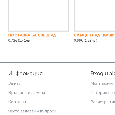
ПОСТАВКА ЗА СВЕЩ РД
Свещи за РД извит
0.72€
(1.41лв.)
0.66€
(1.29лв.)
Информация
Вход и а
За нас
Моят акаунт
Връщане и замяна
История на 
Контакти
Регистраци
Често задавани въпроси