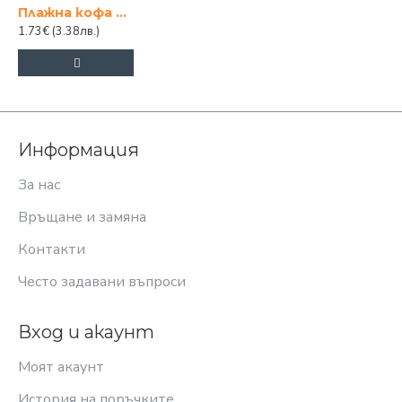
Плажна кофа с формички и прибори
1.73€
(3.38лв.)
Информация
За нас
Връщане и замяна
Контакти
Често задавани въпроси
Вход и акаунт
Моят акаунт
История на поръчките