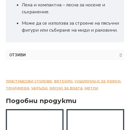
Лека и компактна – лесна за носене и
съхранение.
Може да се използва за строене на пясъчни
фигури или събиране на миди и раковини.
ОТЗИВИ
пластмасови столове
,
ветрило
,
сушилници за дрехи
,
тенджери
,
чадъри
,
ресни за врата
,
метли
Подобни продукти