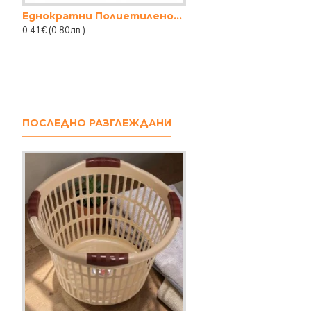
Еднократни Полиетиленови Ръкавици – 100 броя в опаковка
0.41€
(0.80лв.)
ПОСЛЕДНО РАЗГЛЕЖДАНИ