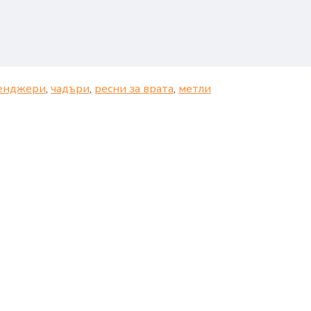
енджери
,
чадъри
,
ресни за врата
,
метли