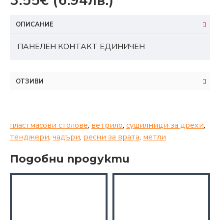
3.55€
(6.94лв.)
ОПИСАНИЕ
ПАНЕЛЕН КОНТАКТ ЕДИНИЧЕН
ОТЗИВИ
пластмасови столове
,
ветрило
,
сушилници за дрехи
,
тенджери
,
чадъри
,
ресни за врата
,
метли
Подобни продукти