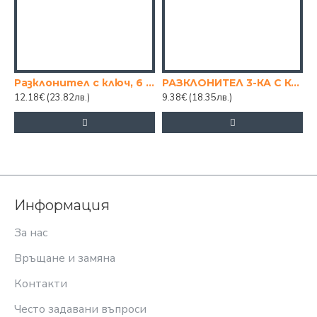
Разклонител с ключ, 6 гнезда и кабел 2 м.
РАЗКЛОНИТЕЛ 3-КА С КАБЕЛ, 2 М.
12.18€
(23.82лв.)
9.38€
(18.35лв.)
3
Информация
За нас
Връщане и замяна
Контакти
Често задавани въпроси