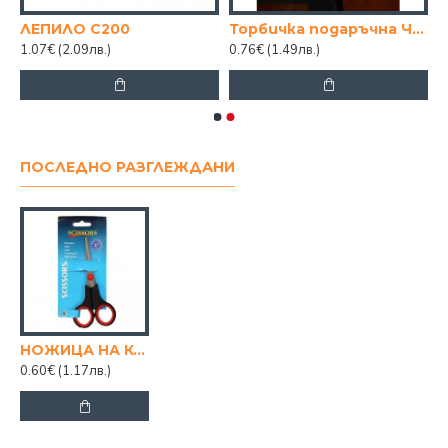
БР Б КУТИЯ
ЛЕПИЛО C200
Торбичка подаръчна ЧНГ 26/32/10см
1.07€
(2.09лв.)
0.76€
(1.49лв.)
ПОСЛЕДНО РАЗГЛЕЖДАНИ
НОЖИЦА НА КАРТОН 7 ИНЧА
0.60€
(1.17лв.)