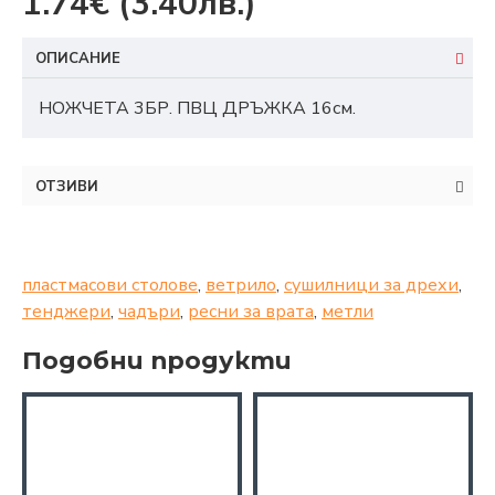
1.74€
(3.40лв.)
ОПИСАНИЕ
НОЖЧЕТА 3БР. ПВЦ ДРЪЖКА 16см.
ОТЗИВИ
пластмасови столове
,
ветрило
,
сушилници за дрехи
,
тенджери
,
чадъри
,
ресни за врата
,
метли
Подобни продукти