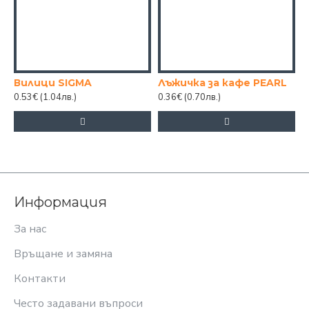
Вилици SIGMA
Лъжичка за кафе PEARL
Л
0.53€
(1.04лв.)
0.36€
(0.70лв.)
1
Информация
За нас
Връщане и замяна
Контакти
Често задавани въпроси