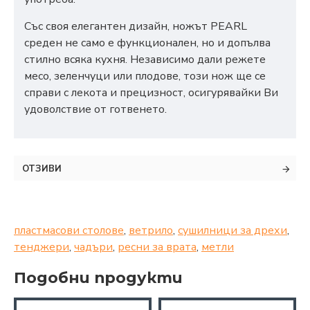
Със своя елегантен дизайн, ножът PEARL
среден не само е функционален, но и допълва
стилно всяка кухня. Независимо дали режете
месо, зеленчуци или плодове, този нож ще се
справи с лекота и прецизност, осигурявайки Ви
удоволствие от готвенето.
ОТЗИВИ
пластмасови столове
,
ветрило
,
сушилници за дрехи
,
тенджери
,
чадъри
,
ресни за врата
,
метли
Подобни продукти