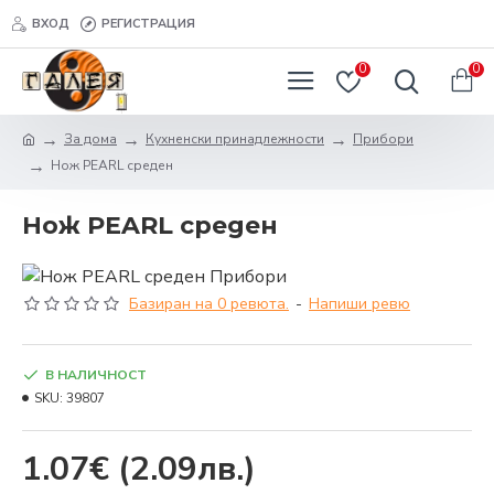
ВХОД
РЕГИСТРАЦИЯ
0
0
За дома
Кухненски принадлежности
Прибори
Нож PEARL среден
Нож PEARL среден
Базиран на 0 ревюта.
-
Напиши ревю
В НАЛИЧНОСТ
SKU:
39807
1.07€
(2.09лв.)