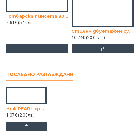
Готварска пинсета 30cm.
2.61€
(5.10лв.)
Стилен двуетажен сушилник за съдове смарт – практичност и елегантност в кухнята
10.24€
(20.03лв.)
ПОСЛЕДНО РАЗГЛЕЖДАНИ
Нож PEARL среден
1.07€
(2.09лв.)