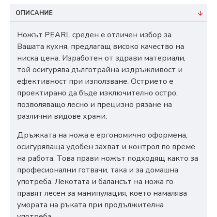
ОПИСАНИЕ
Ножът PEARL среден е отличен избор за
Вашата кухня, предлагащ високо качество на
ниска цена. Изработен от здрави материали,
той осигурява дълготрайна издръжливост и
ефективност при използване. Острието е
проектирано да бъде изключително остро,
позволяващо лесно и прецизно рязане на
различни видове храни.
Дръжката на ножа е ергономично оформена,
осигуряваща удобен захват и контрол по време
на работа. Това прави ножът подходящ както за
професионални готвачи, така и за домашна
употреба. Лекотата и балансът на ножа го
правят лесен за манипулация, което намалява
умората на ръката при продължителна
употреба.