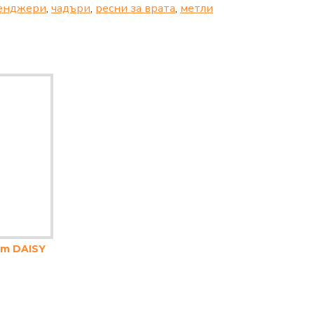
енджери
,
чадъри
,
ресни за врата
,
метли
m DAISY