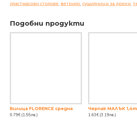
пластмасови столове
,
ветрило
,
сушилници за дрехи
,
т
Подобни продукти
Вилица FLORENCE средна
Черпак МАЛЪК 1,4m
0.79€
(1.55лв.)
1.63€
(3.19лв.)