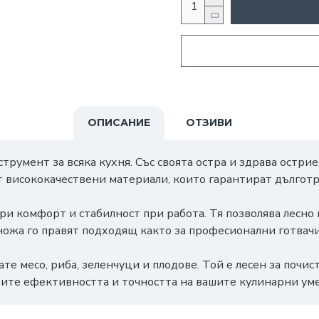
ОПИСАНИЕ
ОТЗИВИ
румент за всяка кухня. Със своята остра и здрава острие,
т висококачествени материали, които гарантират дълготр
ри комфорт и стабилност при работа. Тя позволява лесно 
ножа го правят подходящ както за професионални готвачи,
те месо, риба, зеленчуци и плодове. Той е лесен за почи
рите ефективността и точността на вашите кулинарни ум