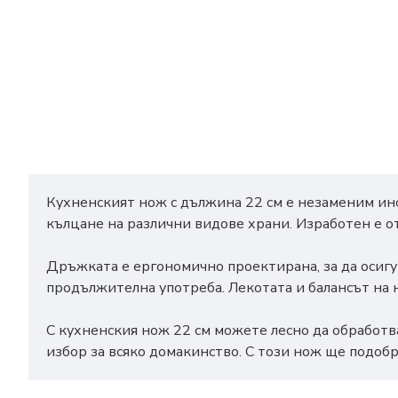
Кухненският нож с дължина 22 см е незаменим инст
кълцане на различни видове храни. Изработен е о
Дръжката е ергономично проектирана, за да осигу
продължителна употреба. Лекотата и балансът на 
С кухненския нож 22 см можете лесно да обработва
избор за всяко домакинство. С този нож ще подоб