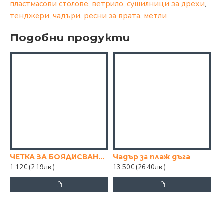
пластмасови столове
,
ветрило
,
сушилници за дрехи
,
тенджери
,
чадъри
,
ресни за врата
,
метли
Подобни продукти
ЧЕТКА ЗА БОЯДИСВАНЕ 4"
Чадър за плаж дъга
1.12€
(2.19лв.)
13.50€
(26.40лв.)