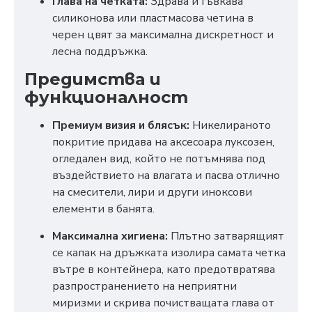
Глава на четката:
Здрава и гъвкава
силиконова или пластмасова четина в
черен цвят за максимална дискретност и
лесна поддръжка.
Предимства и
функционалност
Премиум визия и блясък:
Никелираното
покритие придава на аксесоара луксозен,
огледален вид, който не потъмнява под
въздействието на влагата и пасва отлично
на смесители, лири и други иноксови
елементи в банята.
Максимална хигиена:
Плътно затварящият
се капак на дръжката изолира самата четка
вътре в контейнера, като предотвратява
разпространението на неприятни
миризми и скрива почистващата глава от