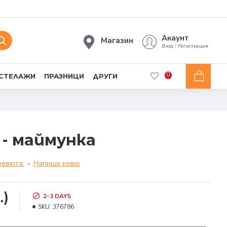
Акаунт
Магазин
Вход / Регистрация
0
 СТЕЛАЖИ
ПРАЗНИЦИ
ДРУГИ
- маймунка
ревюта.
-
Напиши ревю
.)
2-3 DAYS
SKU:
376786