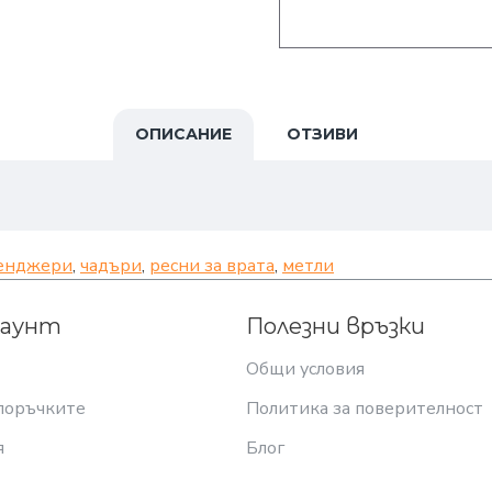
ОПИСАНИЕ
ОТЗИВИ
енджери
,
чадъри
,
ресни за врата
,
метли
каунт
Полезни връзки
Общи условия
поръчките
Политика за поверителност
я
Блог