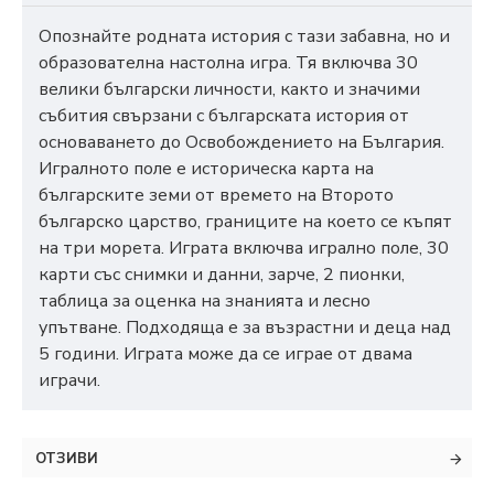
Опознайте родната история с тази забавна, но и
образователна настолна игра. Тя включва 30
велики български личности, както и значими
събития свързани с българската история от
основаването до Освобождението на България.
Игралното поле е историческа карта на
българските земи от времето на Второто
българско царство, границите на което се къпят
на три морета. Играта включва игрално поле, 30
карти със снимки и данни, зарче, 2 пионки,
таблица за оценка на знанията и лесно
упътване. Подходяща е за възрастни и деца над
5 години. Играта може да се играе от двама
играчи.
ОТЗИВИ