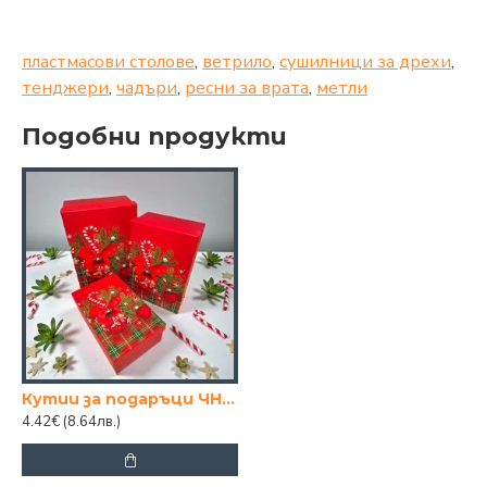
пластмасови столове
,
ветрило
,
сушилници за дрехи
,
тенджери
,
чадъри
,
ресни за врата
,
метли
Подобни продукти
Кутии за подаръци ЧНГ 3бр.
4.42€
(8.64лв.)