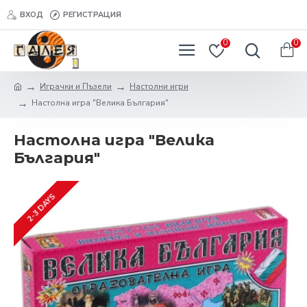
ВХОД
РЕГИСТРАЦИЯ
0
0
Играчки и Пъзели
Настолни игри
Настолна игра "Велика България"
Настолна игра "Велика
България"
2-3 DAYS