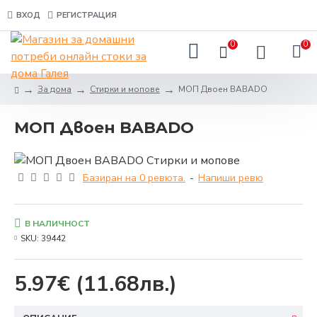
ВХОД
РЕГИСТРАЦИЯ
0
0
За дома
Стирки и мопове
МОП Двоен BABADO
МОП Двоен BABADO
Базиран на 0 ревюта.
-
Напиши ревю
В НАЛИЧНОСТ
SKU:
39442
5.97€
(11.68лв.)