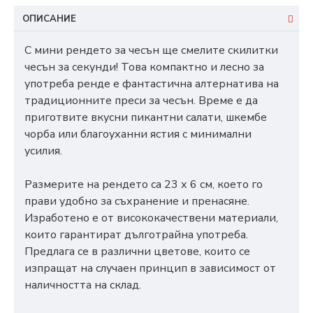
ОПИСАНИЕ
С мини рендето за чесън ще смелите скилитки
чесън за секунди! Това компактно и лесно за
употреба ренде е фантастична алтернатива на
традиционните преси за чесън. Време е да
приготвите вкусни пикантни салати, шкембе
чорба или благоуханни ястия с минимални
усилия.
Размерите на рендето са 23 х 6 см, което го
прави удобно за съхранение и пренасяне.
Изработено е от висококачествени материали,
които гарантират дълготрайна употреба.
Предлага се в различни цветове, които се
изпращат на случаен принцип в зависимост от
наличността на склад.