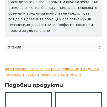
Насладете се на свеж аромат и вкус на чесън във
всяко ваше ястие, без да се налага да използвате
обемни и трудни за почистване уреди. Това
ренде е идеалният помощник за всяка кухня,
независимо дали готвите професионално или
просто за удоволствие.
ОТЗИВИ
пластмасови столове
,
ветрило
,
сушилници за дрехи
,
тенджери
,
чадъри
,
ресни за врата
,
метли
Подобни продукти