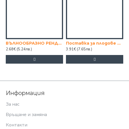
ВЪЛНООБРАЗНО РЕНДЕ ЗА ЧИПС И ДЕКОРАЦИИ
Поставка за плодове и зеленчуци.черен тел с дървена подложка ф25см
2.68€
(5.24лв.)
3.91€
(7.65лв.)
3
Информация
За нас
Връщане и замяна
Контакти