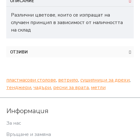
ОПИСАНИЕ
Различни цветове, които се изпращат на
случаен принцип в зависимост от наличността
на склад
ОТЗИВИ
пластмасови столове
,
ветрило
,
сушилници за дрехи
,
тенджери
,
чадъри
,
ресни за врата
,
метли
Информация
За нас
Връщане и замяна