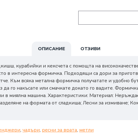
ОПИСАНИЕ
ОТЗИВИ
кишш, курабийки и кексчета с помощта на висококачеств
есто в интересна формичка. Подходящи са дори за пригот
етче. Към всяка метална формичка получатате и удобно бу
з да го накъсате или смачкате докато го вадите. Формичк
или в миялна машина. Характеристики: Материал: Неръжда
 разделяне на формата от сладкиша; Лесни за измиване; К
енджери
,
чадъри
,
ресни за врата
,
метли