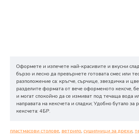
Оформете и изпечете най-красивите и вкусни слад
бързо и лесно да превърнете готовата смес или т
разположение са: кръгче, сърчице, звездичка и цв
разделите формата от вече оформеното кексче, бе
и могат спокойно да се измиват под течаща вода 
направата на кексчета и сладки; Удобно бутало за
кексчета: 4БР.
пластмасови столове
,
ветрило
,
сушилници за дрехи
,
т