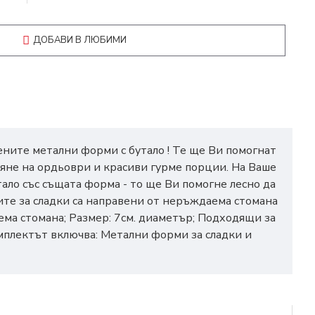
ДОБАВИ В ЛЮБИМИ
ените метални форми с бутало ! Те ще Ви помогнат
вяне на ордьоври и красиви гурме порции. На Ваше
тало със същата форма - то ще Ви помогне лесно да
ите за сладки са направени от неръждаема стомана
ема стомана; Размер: 7см. диаметър; Подходящи за
омплектът включва: Метални форми за сладки и