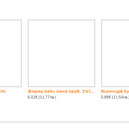
СМ.
Форма кекс йена прав. 31х12.5см.
6.02€
(11.77лв.)
5.88€
(11.50лв.