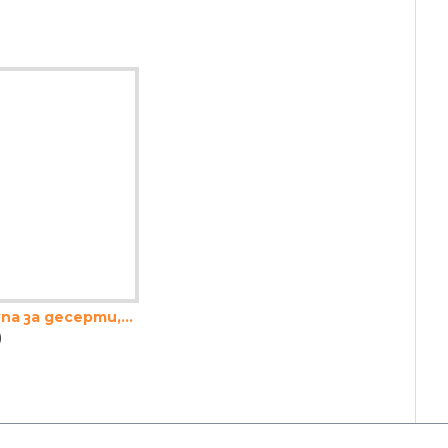
Винтидж купа за десерти,салати и др. 1.3л
)