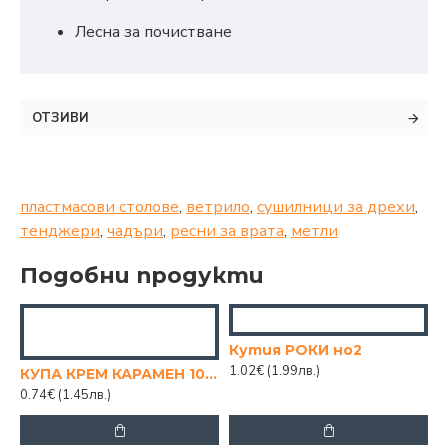
Лесна за почистване
ОТЗИВИ
пластмасови столове
,
ветрило
,
сушилници за дрехи
,
тенджери
,
чадъри
,
ресни за врата
,
метли
Подобни продукти
Кутия РОКИ но2
1.02€
(1.99лв.)
КУПА КРЕМ КАРАМЕН 10/7.5
0.74€
(1.45лв.)