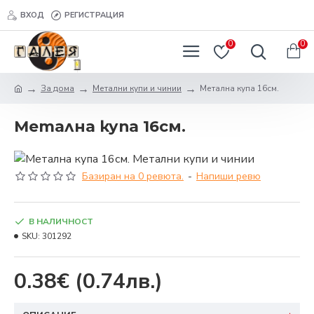
ВХОД
РЕГИСТРАЦИЯ
0
0
За дома
Метални купи и чинии
Метална купа 16см.
Метална купа 16см.
Базиран на 0 ревюта.
-
Напиши ревю
В НАЛИЧНОСТ
SKU:
301292
0.38€
(0.74лв.)