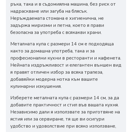
ръка, така и в съдомиялна машина, без риск от
надраскване или загуба на блясък.
Неръждаемата стомана е хигиенична, не
задържа миризми и петна, което я прави
безопасна за употреба с всякакви храни.
Металната купа с размери 14 см е подходяща
както за домашна употреба, така и за
професионални кухни в ресторанти и кафенета.
Нейната издръжливост и елегантен външен вид
я правят отличен избор за всяка трапеза,
добавяйки модерна нотка към вашите
кулинарни изкушения.
Изберете металната купа с размери 14 см, за да
добавите практичност и стил във вашата кухня.
Независимо дали я използвате за приготвяне на
ястия или за сервиране, тя ще ви осигури
удобство и удоволствие при всяко използване,