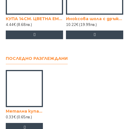
КУПА 14СМ. ЦВЕТНА ЕМЙЛ
Иноксова шола с дръжки 18х4см
4.44€
(8.68лв.)
10.22€
(19.99лв.)
2
ПОСЛЕДНО РАЗГЛЕЖДАНИ
Метална купа 14см.
0.33€
(0.65лв.)