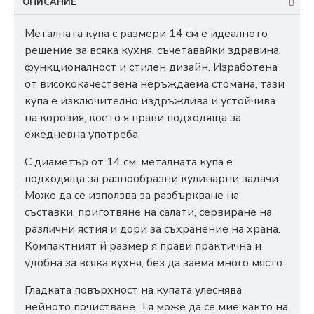
ОПИСАНИЕ
Металната купа с размери 14 см е идеалното
решение за всяка кухня, съчетавайки здравина,
функционалност и стилен дизайн. Изработена
от висококачествена неръждаема стомана, тази
купа е изключително издръжлива и устойчива
на корозия, което я прави подходяща за
ежедневна употреба.
С диаметър от 14 см, металната купа е
подходяща за разнообразни кулинарни задачи.
Може да се използва за разбъркване на
съставки, приготвяне на салати, сервиране на
различни ястия и дори за съхранение на храна.
Компактният й размер я прави практична и
удобна за всяка кухня, без да заема много място.
Гладката повърхност на купата улеснява
нейното почистване. Тя може да се мие както на