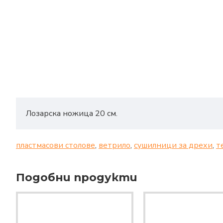
Лозарска ножица 20 см.
пластмасови столове
,
ветрило
,
сушилници за дрехи
,
т
Подобни продукти