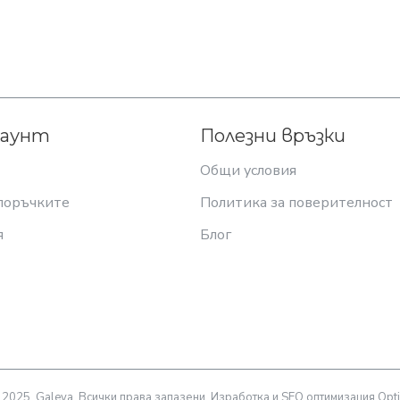
каунт
Полезни връзки
Общи условия
поръчките
Политика за поверителност
я
Блог
 2025, Galeya, Всички права запазени. Изработка и SEO оптимизация Opti