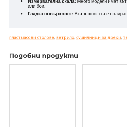
Измервателна скала:
Много модели имат вътр
или бои.
Гладка повърхност:
Вътрешността е полирана
пластмасови столове
,
ветрило
,
сушилници за дрехи
,
т
Подобни продукти