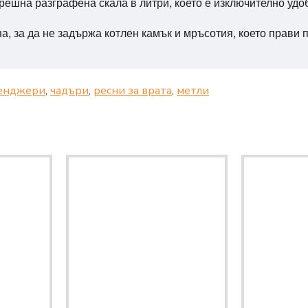
ешна разграфена скала в литри, което е изключително удо
, за да не задържа котлен камък и мръсотия, което прави 
енджери
,
чадъри
,
ресни за врата
,
метли