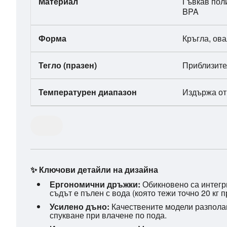
Материал
Гъвкав пол
BPA
Форма
Кръгла, ов
Тегло (празен)
Приблизите
Температурен диапазон
Издържа о
✨ Ключови детайли на дизайна
Ергономични дръжки:
Обикновено са интегри
съдът е пълен с вода (която тежи точно 20 кг п
Усилено дъно:
Качествените модели разполаг
спукване при влачене по пода.