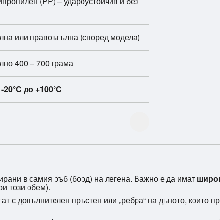
ипропилен (PP) – удароустойчив и без
ална или правоъгълна (според модела)
лно 400 – 700 грама
т
-20°C до +100°C
рани в самия ръб (борд) на легена. Важно е да имат
широк
ри този обем).
ат с допълнителен пръстен или „ребра“ на дъното, които п