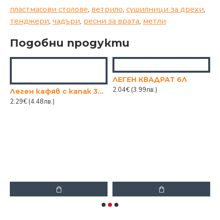
пластмасови столове
,
ветрило
,
сушилници за дрехи
,
тенджери
,
чадъри
,
ресни за врата
,
метли
Подобни продукти
ЛЕГЕН КВАДРАТ 6Л
2.04€
(3.99лв.)
РЪЖКИ 1-ВО КАЧЕСТВО
Леген кафяв с капак 36см среден
2.29€
(4.48лв.)
0