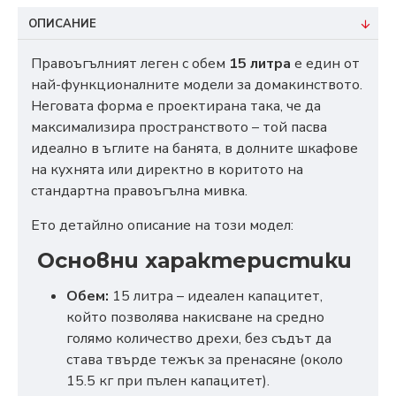
ОПИСАНИЕ
Правоъгълният леген с обем
15 литра
е един от
най-функционалните модели за домакинството.
Неговата форма е проектирана така, че да
максимализира пространството – той пасва
идеално в ъглите на банята, в долните шкафове
на кухнята или директно в коритото на
стандартна правоъгълна мивка.
Ето детайлно описание на този модел:
Основни характеристики
Обем:
15 литра – идеален капацитет,
който позволява накисване на средно
голямо количество дрехи, без съдът да
става твърде тежък за пренасяне (около
15.5 кг при пълен капацитет).