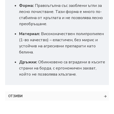
Форма:
Правоъгълна със заоблени ъгли за
лесно почистване. Тази форма е много по-
стабилна от кръглата и не позволява лесно
преобръщане.
Материал:
Висококачествен полипропилен
(1-во качество) – еластичен, без мирис и
устойчив на агресивни препарати като
белина.
Дръжки:
Обикновено са вградени в късите
страни на борда, с ергономичен захват,
който не позволява хлъзгане.
ОТЗИВИ