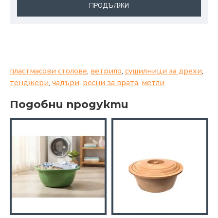
ПРОДЪЛЖИ
пластмасови столове
,
ветрило
,
сушилници за дрехи
,
тенджери
,
чадъри
,
ресни за врата
,
метли
Подобни продукти