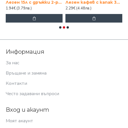
РЪЖКИ 1-ВО КАЧЕСТВО
Леген 15л с дръжки 2-ро качество
Леген кафяв с капак 36см среден
1.94€
(3.79лв.)
2.29€
(4.48лв.)
7
Информация
За нас
Връщане и замяна
Контакти
Често задавани въпроси
Вход и акаунт
Моят акаунт