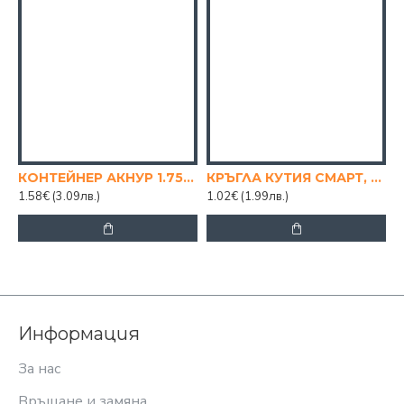
КОНТЕЙНЕР АКНУР 1.75 Л.
КРЪГЛА КУТИЯ СМАРТ, 0.6 Л.
К
1.58€
(3.09лв.)
1.02€
(1.99лв.)
1
Информация
За нас
Връщане и замяна