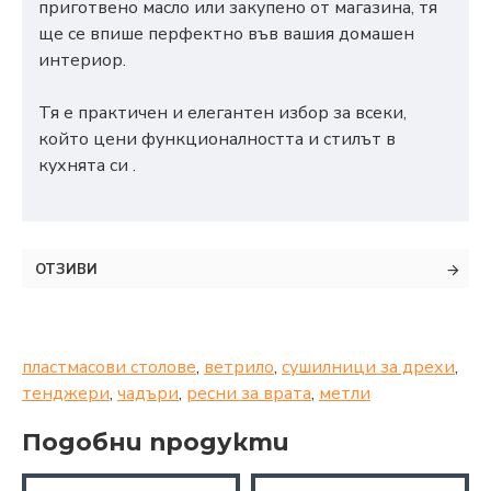
приготвено масло или закупено от магазина, тя
ще се впише перфектно във вашия домашен
интериор.
Тя е практичен и елегантен избор за всеки,
който цени функционалността и стилът в
кухнята си .
ОТЗИВИ
пластмасови столове
,
ветрило
,
сушилници за дрехи
,
тенджери
,
чадъри
,
ресни за врата
,
метли
Подобни продукти