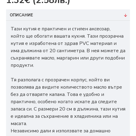
1.32€
(2.58лв.)
ОПИСАНИЕ
Тази кутия е практичен и стилен аксесоар,
който ще обогати вашата кухня. Тази прозрачна
кутия е изработена от здрав PVC материал и
има дължина от 20 сантиметра. В нея можете да
съхранявате масло, маргарин или други подобни
продукти.
Тя разполага с прозрачен корпус, който ви
позволява да видите количеството масло вътре
без да отваряте капака. Това е удобно и
практично, особено когато искате да следите
запаса си. С размери 20 см в дължина, тази кутия
е идеална за съхранение в хладилника или на
масата.
Независимо дали я използвате за домашно