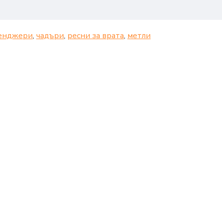
енджери
,
чадъри
,
ресни за врата
,
метли