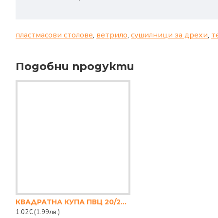
пластмасови столове
,
ветрило
,
сушилници за дрехи
,
т
Подобни продукти
КВАДРАТНА КУПА ПВЦ 20/20 СМ.
1.02€
(1.99лв.)