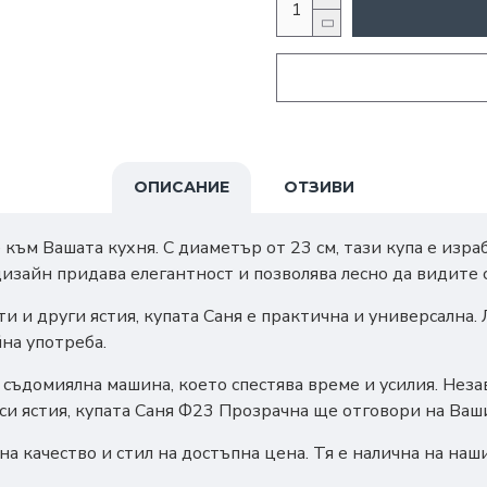
ОПИСАНИЕ
ОТЗИВИ
ъм Вашата кухня. С диаметър от 23 см, тази купа е израб
дизайн придава елегантност и позволява лесно да видите
и и други ястия, купата Саня е практична и универсална.
на употреба.
 в съдомиялна машина, което спестява време и усилия. Не
си ястия, купата Саня Ф23 Прозрачна ще отговори на Ваш
 на качество и стил на достъпна цена. Тя е налична на наш