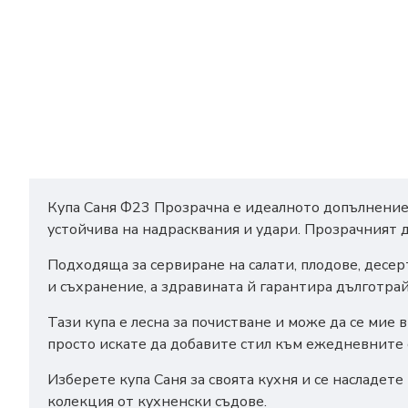
Купа Саня Ф23 Прозрачна е идеалното допълнение к
устойчива на надрасквания и удари. Прозрачният 
Подходяща за сервиране на салати, плодове, десерт
и съхранение, а здравината й гарантира дълготрай
Тази купа е лесна за почистване и може да се мие
просто искате да добавите стил към ежедневните 
Изберете купа Саня за своята кухня и се насладете
колекция от кухненски съдове.