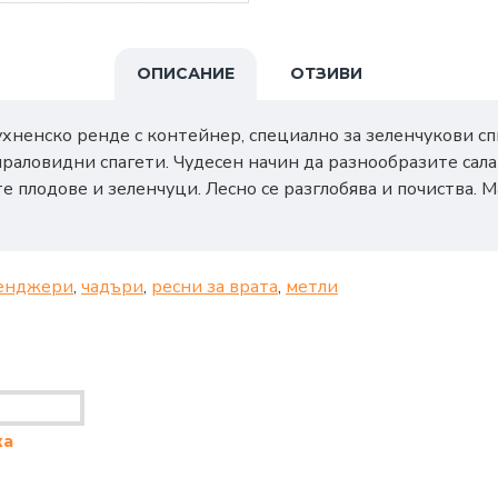
ОПИСАНИЕ
ОТЗИВИ
хненско ренде с контейнер, специално за зеленчукови сп
ираловидни спагети. Чудесен начин да разнообразите сала
е плодове и зеленчуци. Лесно се разглобява и почиства. 
енджери
,
чадъри
,
ресни за врата
,
метли
ка