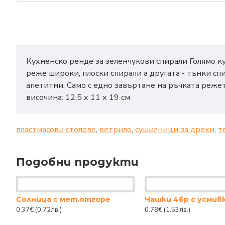
Кухненско ренде за зеленчукови спирали Голямо ку
реже широки, плоски спирали а другата - тънки сп
апетитни. Само с едно завъртане на ръчката режет
височина: 12,5 х 11 х 19 см
пластмасови столове
,
ветрило
,
сушилници за дрехи
,
т
Подобни продукти
Солница с мет.отгоре
Чашки 4бр с усмив
0.37€
(0.72лв.)
0.78€
(1.53лв.)