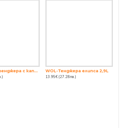
Стъклена тенджера с капак 1.9 л Borcam
WOL-Тенджера елипса 2,9L
.)
13.95€
(27.28лв.)