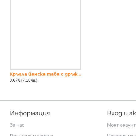
Кръгла йенска тава с дръжки 1,3L
3.67€
(7.18лв.)
Информация
Вход и а
За нас
Моят акаунт