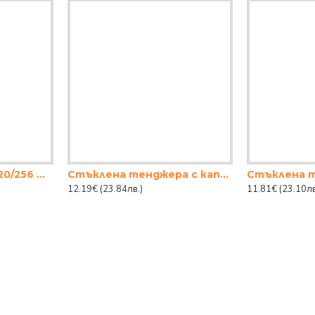
ТАВА 2Л. BORCAM 220/256 ММ.
Стъклена тенджера с капак 2.8 Borcam
12.19€
(23.84лв.)
11.81€
(23.10лв