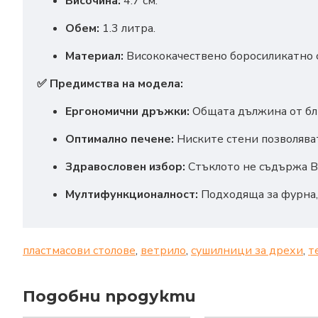
Височина:
4.7 см.
Обем:
1.3 литра.
Материал:
Висококачествено боросиликатно 
✅ Предимства на модела:
Ергономични дръжки:
Общата дължина от бли
Оптимално печене:
Ниските стени позволяват
Здравословен избор:
Стъклото не съдържа BP
Мултифункционалност:
Подходяща за фурна,
пластмасови столове
,
ветрило
,
сушилници за дрехи
,
т
Подобни продукти