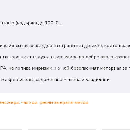
стъкло (издържа до
300°C
).
зо 26 см включва удобни странични дръжки, които правя
 на горещия въздух да циркулира по-добре около храната,
A, не попива миризми и е най-безопасният материал за 
 микровълнова, съдомиялна машина и хладилник.
енджери
,
чадъри
,
ресни за врата
,
метли