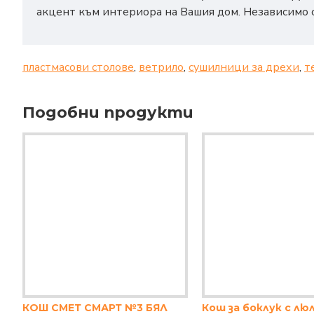
акцент към интериора на Вашия дом. Независимо о
пластмасови столове
,
ветрило
,
сушилници за дрехи
,
т
Подобни продукти
КОШ СМЕТ СМАРТ №3 БЯЛ