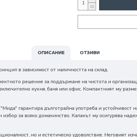
ОПИСАНИЕ
ОТЗИВИ
ринцип в зависимост от наличността на склад.
рфектното решение за поддържане на чистота и организац
 включително кухня, баня или офис. Компактният му разм
"Мида" гарантира дълготрайна употреба и устойчивост н
н избор за всяко домакинство. Капакът му осигурява над
нкционалност, но и естетическо удоволствие. Неговият и