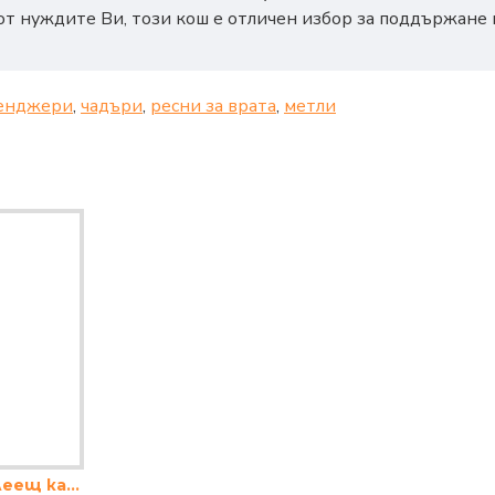
т нуждите Ви, този кош е отличен избор за поддържане н
енджери
,
чадъри
,
ресни за врата
,
метли
Кош за боклук с люлеещ капак