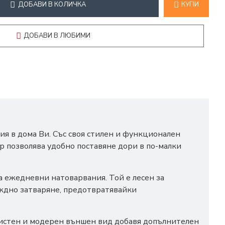
ДОБАВИ В КОЛИЧКА
КУПИ
ДОБАВИ В ЛЮБИМИ
ия в дома Ви. Със своя стилен и функционален
ер позволява удобно поставяне дори в по-малки
а ежедневни натоварвания. Той е лесен за
еждно затваряне, предотвратявайки
зчистен и модерен външен вид добавя допълнителен