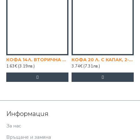
КОФА 14Л. ВТОРИЧНА ЦВЕТНА
КОФА 20 Л. С КАПАК, 2-РО КАЧСТВО
1.63€
(3.19лв.)
3.74€
(7.31лв.)
3
Информация
За нас
Връщане и замяна