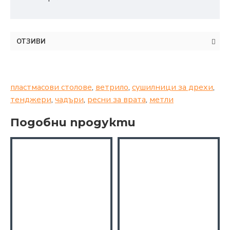
ОТЗИВИ
пластмасови столове
,
ветрило
,
сушилници за дрехи
,
тенджери
,
чадъри
,
ресни за врата
,
метли
Подобни продукти