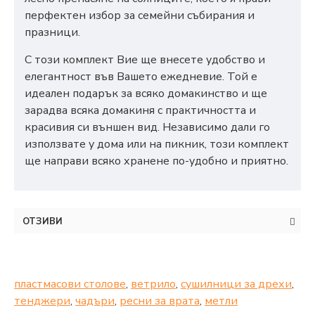
перфектен избор за семейни събирания и
празници.
С този комплект Вие ще внесете удобство и
елегантност във Вашето ежедневие. Той е
идеален подарък за всяко домакинство и ще
зарадва всяка домакиня с практичността и
красивия си външен вид. Независимо дали го
използвате у дома или на пикник, този комплект
ще направи всяко хранене по-удобно и приятно.
ОТЗИВИ
пластмасови столове
,
ветрило
,
сушилници за дрехи
,
тенджери
,
чадъри
,
ресни за врата
,
метли