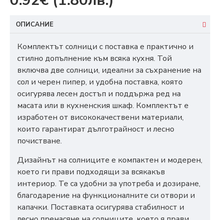
0.92€
(1.80лв.)
ОПИСАНИЕ
Комплектът солници с поставка е практично и
стилно допълнение към всяка кухня. Той
включва две солници, идеални за съхранение на
сол и черен пипер, и удобна поставка, която
осигурява лесен достъп и поддържа ред на
масата или в кухненския шкаф. Комплектът е
изработен от висококачествени материали,
които гарантират дълготрайност и лесно
почистване.
Дизайнът на солниците е компактен и модерен,
което ги прави подходящи за всякакъв
интериор. Те са удобни за употреба и дозиране,
благодарение на функционалните си отвори и
капачки. Поставката осигурява стабилност и
лесно пренасяне на солниците, което я прави