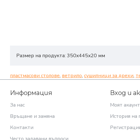
Размер на продукта: 350x445x20 мм
пластмасови столове
,
ветрило
,
сушилници за дрехи
,
т
Информация
Вход и а
За нас
Моят акаунт
Връщане и замяна
История на 
Контакти
Регистраци
Често задавани въпроси