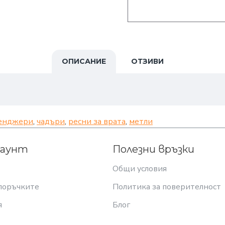
ОПИСАНИЕ
ОТЗИВИ
енджери
,
чадъри
,
ресни за врата
,
метли
каунт
Полезни връзки
Общи условия
поръчките
Политика за поверителност
я
Блог