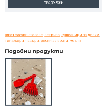
ПРОДЪЛЖИ
пластмасови столове
,
ветрило
,
сушилници за дрехи
,
тенджери
,
чадъри
,
ресни за врата
,
метли
Подобни продукти