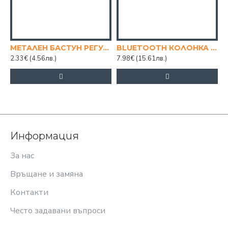
МЕТАЛЕН БАСТУН РЕГУЛИРУЕМ
BLUETOOTH КОЛОНКА 3" KTS-1172
2.33€
(4.56лв.)
7.98€
(15.61лв.)
1
Информация
За нас
Връщане и замяна
Контакти
Често задавани въпроси