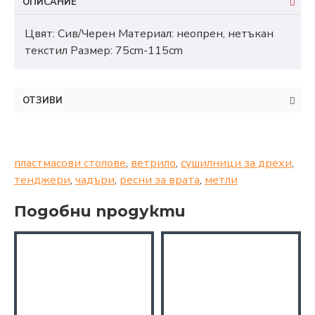
ОПИСАНИЕ
Цвят: Сив/Черен Материал: неопрен, нетъкан
текстил Размер: 75cm-115cm
ОТЗИВИ
пластмасови столове
,
ветрило
,
сушилници за дрехи
,
тенджери
,
чадъри
,
ресни за врата
,
метли
Подобни продукти