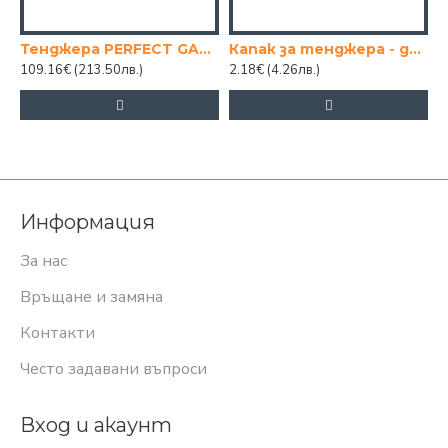
Тенджера PERFECT GASTRO 50х30см 54lt
Капак за тенджера - диаметър 24 см
109.16€
(213.50лв.)
2.18€
(4.26лв.)
1
Информация
За нас
Връщане и замяна
Контакти
Често задавани въпроси
Вход и акаунт