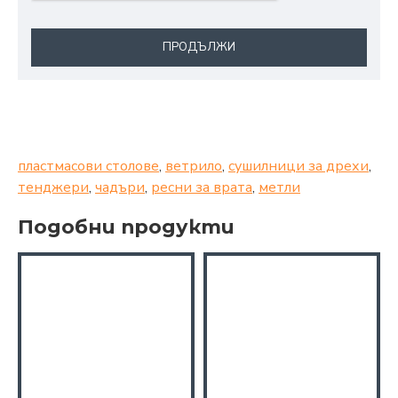
ПРОДЪЛЖИ
пластмасови столове
,
ветрило
,
сушилници за дрехи
,
тенджери
,
чадъри
,
ресни за врата
,
метли
Подобни продукти