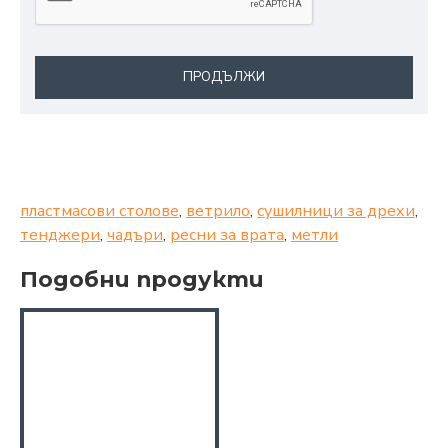
ПРОДЪЛЖИ
пластмасови столове
,
ветрило
,
сушилници за дрехи
,
тенджери
,
чадъри
,
ресни за врата
,
метли
Подобни продукти