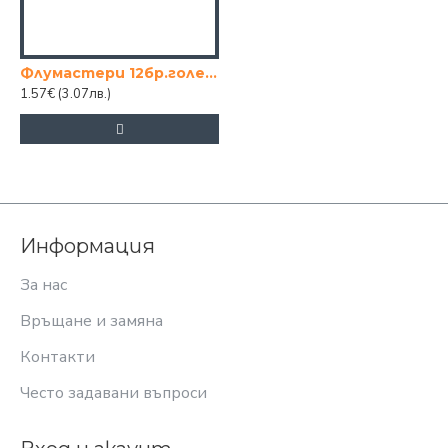
Флумастери 12бр.големи,миещи се.
1.57€
(3.07лв.)
Информация
За нас
Връщане и замяна
Контакти
Често задавани въпроси