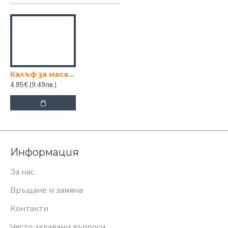
Калъф за маса за гладене 46x130cm МАЛЪК
4.85€
(9.49лв.)
Информация
За нас
Връщане и замяна
Контакти
Често задавани въпроси