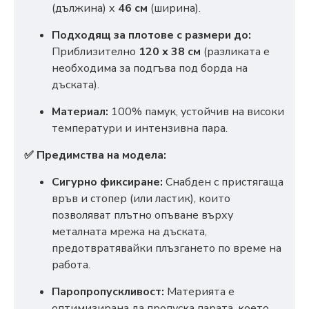
(дължина) х
46 см
(ширина).
Подходящ за плотове с размери до:
Приблизително
120 х 38 см
(разликата е
необходима за подгъва под борда на
дъската).
Материал:
100% памук, устойчив на високи
температури и интензивна пара.
✅ Предимства на модела:
Сигурно фиксиране:
Снабден с пристягаща
връв и стопер (или ластик), които
позволяват плътно опъване върху
металната мрежа на дъската,
предотвратявайки плъзгането по време на
работа.
Паропропускливост:
Материята е
оптимизирана да пропуска парата, което