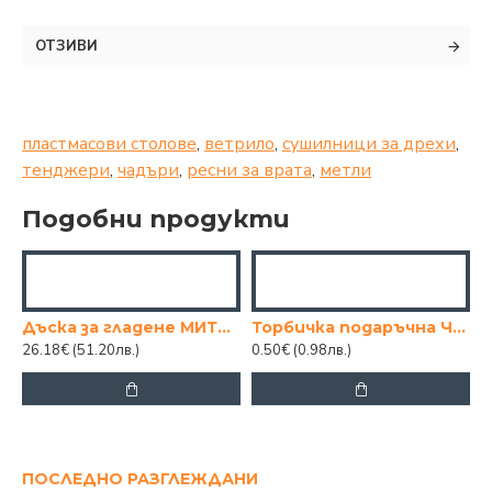
ОТЗИВИ
пластмасови столове
,
ветрило
,
сушилници за дрехи
,
тенджери
,
чадъри
,
ресни за врата
,
метли
Подобни продукти
Дъска за гладене МИТИ 1.20 Х 0.31
Торбичка подаръчна ЧНГ мече 18/23см
26.18€
(51.20лв.)
0.50€
(0.98лв.)
ПОСЛЕДНО РАЗГЛЕЖДАНИ