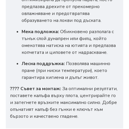
предпазва дрехите от прекомерно
овлажняване и предотвратява
образуването на локви под дъската.
Мека подложка:
Обикновено разполага с
тънък слой дунапрен или филц, който
омекотява натиска на ютията и предпазва
копчетата и циповете от надраскване.
Лесна поддръжка:
Позволява машинно
пране (при ниски температури), което
гарантира хигиена и дълъг живот.
???? Съвет за монтаж:
За оптимални резултати,
поставете калъфа върху плота, центрирайте го
и затегнете връзките максимално силно. Добре
опънатият калъф без гънки е ключът към
бързото и качествено гладене.