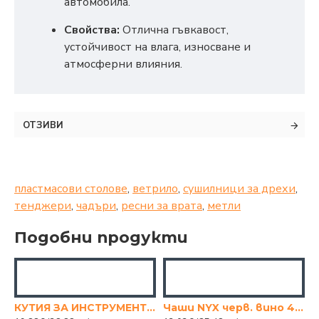
автомобила.
Свойства:
Отлична гъвкавост,
устойчивост на влага, износване и
атмосферни влияния.
ОТЗИВИ
пластмасови столове
,
ветрило
,
сушилници за дрехи
,
тенджери
,
чадъри
,
ресни за врата
,
метли
Подобни продукти
КУТИЯ ЗА ИНСТРУМЕНТИ 19"
Чаши NYX черв. вино 400мл