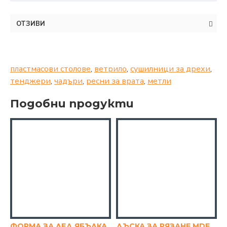
ОТЗИВИ
пластмасови столове
,
ветрило
,
сушилници за дрехи
,
тенджери
,
чадъри
,
ресни за врата
,
метли
Подобни продукти
ФОРМА ЗА ЛЕД ЯБЪЛКА
ДЪСКА ЗА РЯЗАНЕ MDF КРЪГ 30СМ.