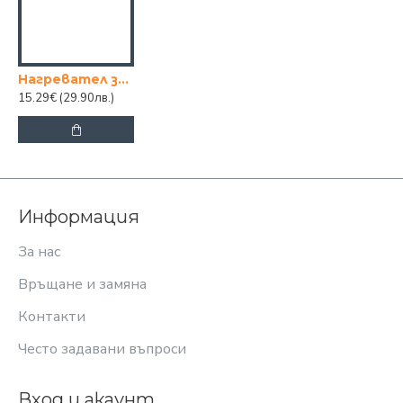
Hагревател за ръце USB зарядно за телефон
15.29€
(29.90лв.)
Информация
За нас
Връщане и замяна
Контакти
Често задавани въпроси
Вход и акаунт