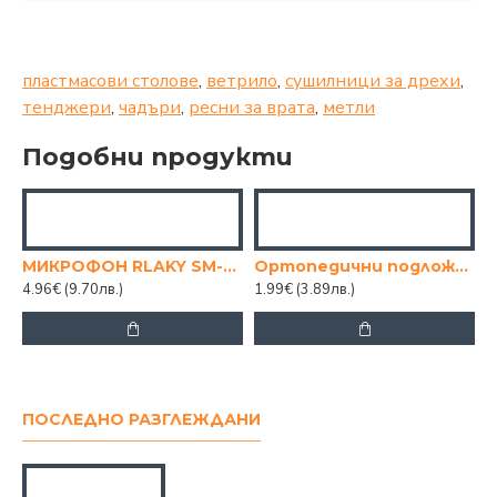
пластмасови столове
,
ветрило
,
сушилници за дрехи
,
тенджери
,
чадъри
,
ресни за врата
,
метли
Подобни продукти
МИКРОФОН RLAKY SM-78B
Ортопедични подложки за крака
4.96€
(9.70лв.)
1.99€
(3.89лв.)
ПОСЛЕДНО РАЗГЛЕЖДАНИ