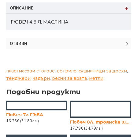
ОПИСАНИЕ
ГЮВЕЧ 4.5 Л. МАСЛИНА
ОТЗИВИ
пластмасови столове
,
ветрило
,
сушилници за дрехи
,
тенджери
,
чадъри
,
ресни за врата
,
метли
Подобни продукти
Гювеч 7л ГЪБА
16.26€
(31.80лв.)
Гювеч 8Л. троянска шарка
17.79€
(34.79лв.)