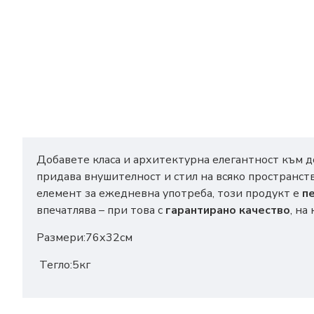
Добавете класа и архитектурна елегантност към д
придава внушителност и стил на всяко пространст
елемент за ежедневна употреба, този продукт е
п
впечатлява – при това с
гарантирано качество
, на
Размери:76х32см
Тегло:5кг