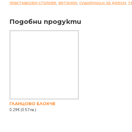
пластмасови столове
,
ветрило
,
сушилници за дрехи
,
т
Подобни продукти
ГЛАНЦОВО БЛОКЧЕ
0.29€
(0.57лв.)