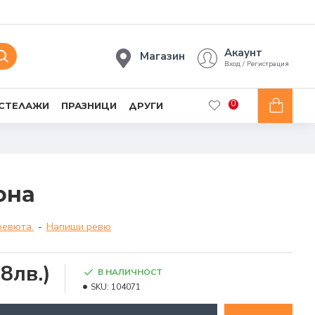
Акаунт
Магазин
Вход / Регистрация
0
 СТЕЛАЖИ
ПРАЗНИЦИ
ДРУГИ
она
ревюта.
-
Напиши ревю
8лв.)
В НАЛИЧНОСТ
SKU:
104071