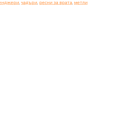
енджери
,
чадъри
,
ресни за врата
,
метли