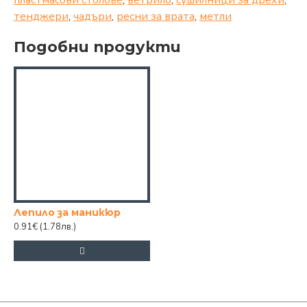
пластмасови столове
,
ветрило
,
сушилници за дрехи
,
тенджери
,
чадъри
,
ресни за врата
,
метли
Подобни продукти
Лепило за маникюр
0.91€
(1.78лв.)