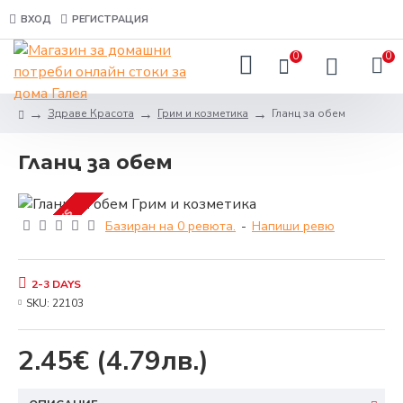
ВХОД
РЕГИСТРАЦИЯ
0
0
Здраве Красота
Грим и козметика
Гланц за обем
Гланц за обем
2-3 DAYS
Базиран на 0 ревюта.
-
Напиши ревю
2-3 DAYS
SKU:
22103
2.45€
(4.79лв.)