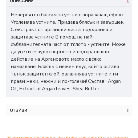
ОПИСАНИЕ
Невероятен балсам за устни с поразяващ ефект.
Уголемява устните. Придава блясък и завършек.
С екстракт от арганови листа, подхранва и
защитава устните В помощ на най-
съблазнителната част от тялото - устните. Може
да усетите чудотворното и подхранващо
действие на Аргановото масло с всяко
намазване. Блясък с нежен вкус, който оставя
тънък защитен слой, овлажнява устните и ги
прави меки, нежни и по-големи! Състав : Argan
Oil, Extract of Argan leaves, Shea Butter
ОТЗИВИ