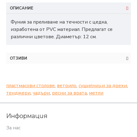
ОПИСАНИЕ
Фуния за преливане на течности с цедка,
изработена от PVC материал. Предлагат се
различни цветове. Диаметър: 12 см.
ОТЗИВИ
пластмасови столове
,
ветрило
,
сушилници за дрехи
,
тенджери
,
чадъри
,
ресни за врата
,
метли
Информация
За нас