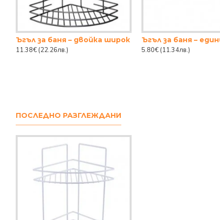
Ъгъл за баня – двойка широк
Ъгъл за баня – еди
11.38€
(22.26лв.)
5.80€
(11.34лв.)
ПОСЛЕДНО РАЗГЛЕЖДАНИ