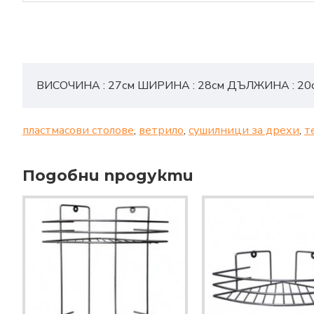
ВИСОЧИНА : 27см ШИРИНА : 28см ДЪЛЖИНА : 20
пластмасови столове
,
ветрило
,
сушилници за дрехи
,
т
Подобни продукти