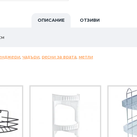
ОПИСАНИЕ
ОТЗИВИ
см
енджери
,
чадъри
,
ресни за врата
,
метли